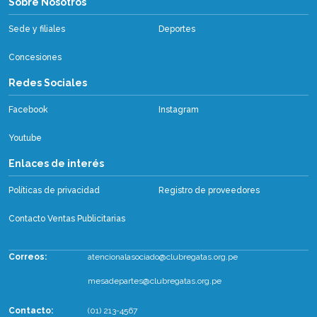
Sobre Nosotros
Sede y filiales
Deportes
Concesiones
Redes Sociales
Facebook
Instagram
Youtube
Enlaces de interés
Políticas de privacidad
Registro de proveedores
Contacto Ventas Publicitarias
Correos:
atencionalasociado@clubregatas.org.pe
mesadepartes@clubregatas.org.pe
Contacto:
(01) 213-4567