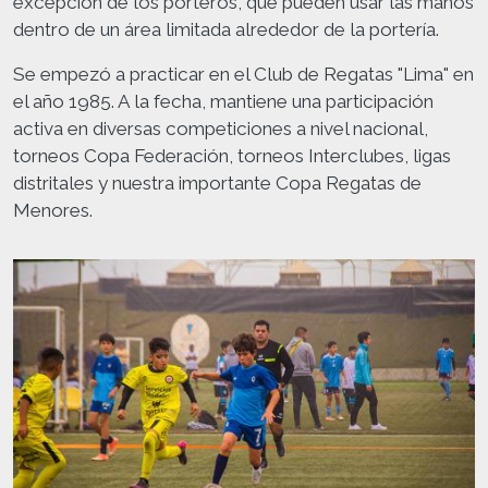
excepción de los porteros, que pueden usar las manos
dentro de un área limitada alrededor de la portería.
Se empezó a practicar en el Club de Regatas "Lima" en
el año 1985. A la fecha, mantiene una participación
activa en diversas competiciones a nivel nacional,
torneos Copa Federación, torneos Interclubes, ligas
distritales y nuestra importante Copa Regatas de
Menores.