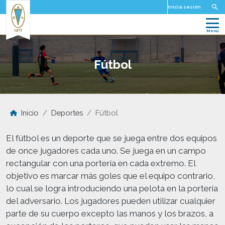
Pasar al contenido principal
Inicia sesión
Fútbol
Inicio
Deportes
Fútbol
El fútbol es un deporte que se juega entre dos equipos
de once jugadores cada uno. Se juega en un campo
rectangular con una portería en cada extremo. El
objetivo es marcar más goles que el equipo contrario,
lo cual se logra introduciendo una pelota en la portería
del adversario. Los jugadores pueden utilizar cualquier
parte de su cuerpo excepto las manos y los brazos, a