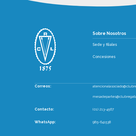
Sobre Nosotr
Sobre Nosotros
Sede y filiales
Concesiones
Correos:
atencionalasociado@clubr
mesadepartes@clubregata
Contacto:
(01) 213-4567
WhatsApp
:
985-641538