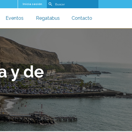
Buscar
Inicia sesión
Eventos
Regatabus
Contacto
u
oggle submenu
Toggle submenu
Toggle submenu
a y de