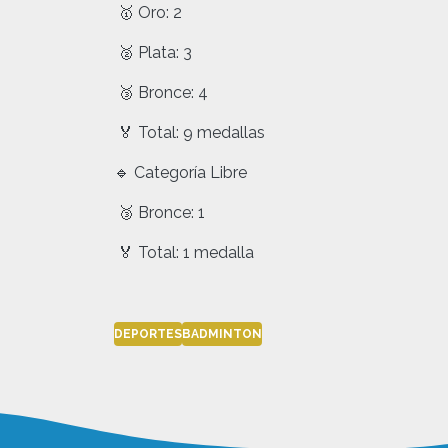
🥇 Oro: 2
🥈 Plata: 3
🥉 Bronce: 4
🏅 Total: 9 medallas
🔹 Categoría Libre
🥉 Bronce: 1
🏅 Total: 1 medalla
DEPORTES
BADMINTON