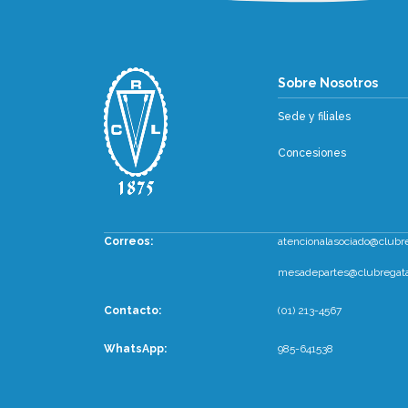
Sobre Nosotr
Sobre Nosotros
Sede y filiales
Concesiones
Correos:
atencionalasociado@clubr
mesadepartes@clubregata
Contacto:
(01) 213-4567
WhatsApp
:
985-641538