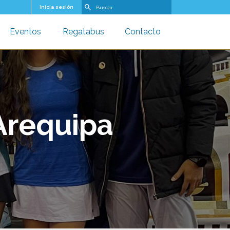
Buscar
Inicia sesión
Eventos
Regatabus
Contacto
u
oggle submenu
Toggle submenu
Toggle submenu
Arequipa