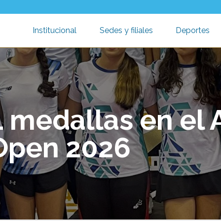
Institucional
Sedes y filiales
Deportes
Toggle submenu
Toggle submen
T
 medallas en el 
Open 2026